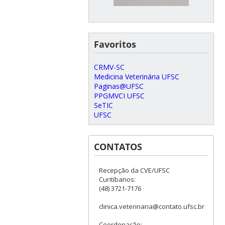
Favoritos
CRMV-SC
Medicina Veterinária UFSC
Paginas@UFSC
PPGMVCI UFSC
SeTIC
UFSC
CONTATOS
Recepção da CVE/UFSC
Curitibanos:
(48) 3721-7176
clinica.veterinaria@contato.ufsc.br
Coordenação: