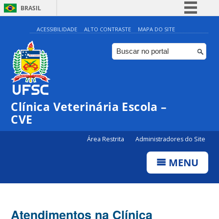
BRASIL
Simplifique!
ACESSIBILIDADE
ALTO CONTRASTE
MAPA DO SITE
Comunica BR
Participe
Acesso à informação
Legislação
Clínica Veterinária Escola –
Canais
CVE
Área Restrita
Administradores do Site
MENU
Atendimentos na Clínica