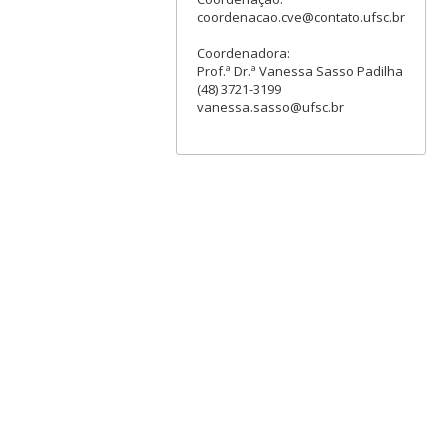
coordenacao.cve@contato.ufsc.br
Coordenadora:
Prof.ª Dr.ª Vanessa Sasso Padilha
(48) 3721-3199
vanessa.sasso@ufsc.br