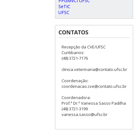
PPGMVCI UFSC
SeTIC
UFSC
CONTATOS
Recepção da CVE/UFSC
Curitibanos:
(48) 3721-7176
clinica.veterinaria@contato.ufsc.br
Coordenação:
coordenacao.cve@contato.ufsc.br
Coordenadora:
Prof.ª Dr.ª Vanessa Sasso Padilha
(48) 3721-3199
vanessa.sasso@ufsc.br