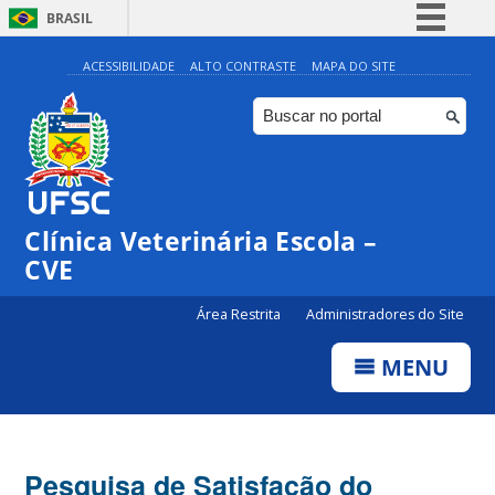
BRASIL
Simplifique!
ACESSIBILIDADE
ALTO CONTRASTE
MAPA DO SITE
Comunica BR
Participe
Acesso à informação
Legislação
Clínica Veterinária Escola –
Canais
CVE
Área Restrita
Administradores do Site
MENU
Pesquisa de Satisfação do